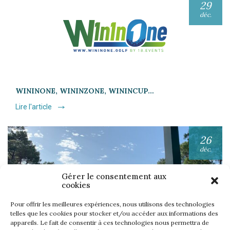
29
déc.
WININONE, WININZONE, WININCUP…
Lire l'article
26
déc.
Gérer le consentement aux
cookies
Pour offrir les meilleures expériences, nous utilisons des technologies
telles que les cookies pour stocker et/ou accéder aux informations des
appareils. Le fait de consentir à ces technologies nous permettra de
UNE SEMAINE… TOUS LES GOLFS WININONE !