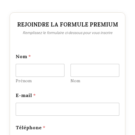
REJOINDRE LA FORMULE PREMIUM
Remplissez le formulaire ci-dessous pour vous inscrire
S
Nom
*
t
r
i
p
e
Prénom
Nom
*
E-mail
*
Téléphone
*