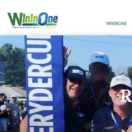
WININONE
R