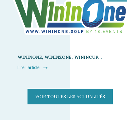
WININONE, WININZONE, WININCUP…
Lire l'article
VOIR TOUTES LES ACTUALITÉS