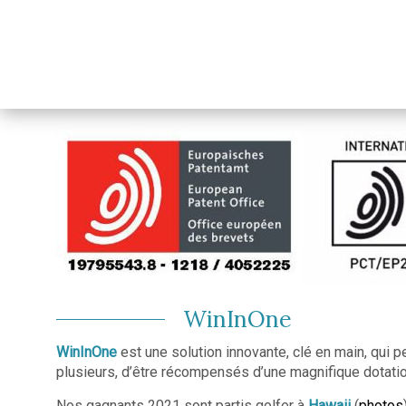
WinInOne
WinInOne
est une solution innovante, clé en main, qui p
plusieurs, d’être récompensés d’une magnifique dotation
Nos gagnants 2021 sont partis golfer à
Hawaii
(
photos