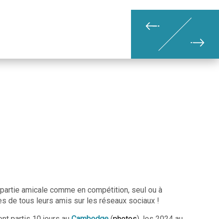
en partie amicale comme en compétition, seul ou à
ès de tous leurs amis sur les réseaux sociaux !
ont partis 10 jours au
Cambodge
(
photos
), les 2024 au