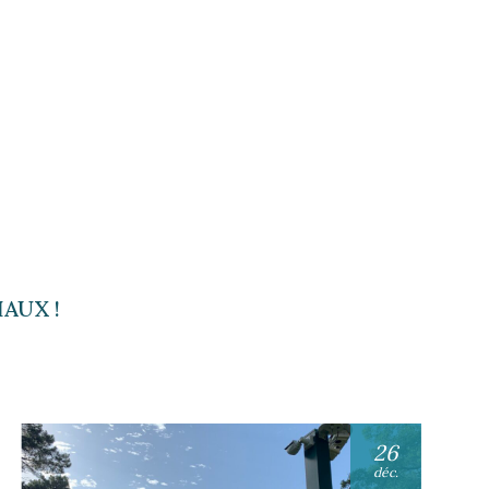
AUX !
26
déc.