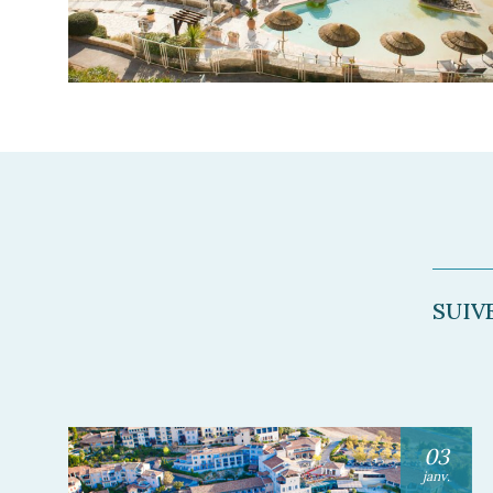
SUIV
03
janv.