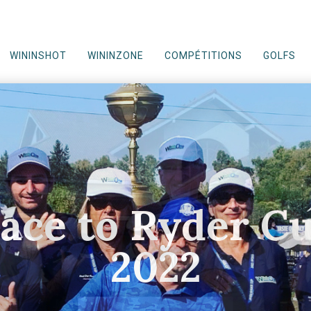
WININSHOT
WININZONE
COMPÉTITIONS
GOLFS
ace to Ryder C
2022