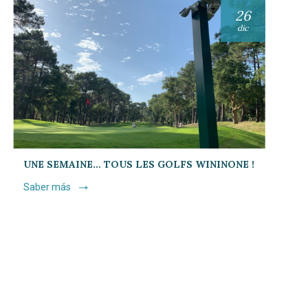
26
dic
UNE SEMAINE… TOUS LES GOLFS WININONE !
Saber más