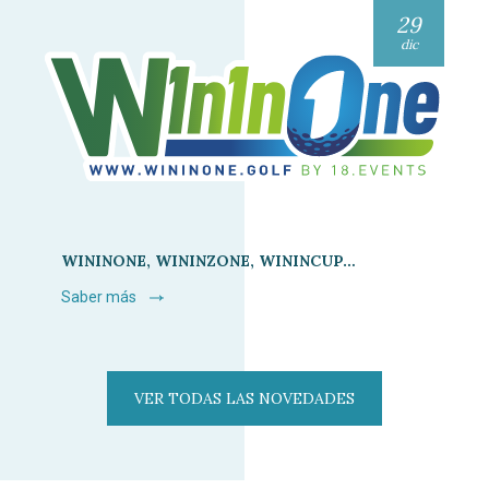
29
dic
WININONE, WININZONE, WININCUP…
Saber más
VER TODAS LAS NOVEDADES