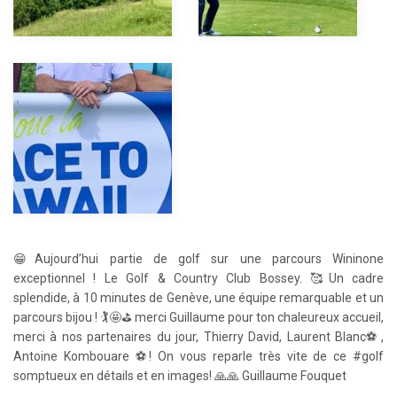
😁Aujourd’hui partie de golf sur une parcours Wininone
exceptionnel ! Le Golf & Country Club Bossey. 🥰Un cadre
splendide, à 10 minutes de Genève, une équipe remarquable et un
parcours bijou ! 🏌🤩⛳️ merci Guillaume pour ton chaleureux accueil,
merci à nos partenaires du jour, Thierry David, Laurent Blanc⚽️,
Antoine Kombouare ⚽️! On vous reparle très vite de ce #golf
somptueux en détails et en images! 🙏🙏 Guillaume Fouquet