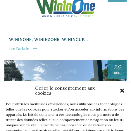
WININONE, WININZONE, WININCUP…
Lire l'article
26
déc.
Gérer le consentement aux
cookies
Pour offrir les meilleures expériences, nous utilisons des technologies
telles que les cookies pour stocker et/ou accéder aux informations des
appareils. Le fait de consentir à ces technologies nous permettra de
UNE SEMAINE… TOUS LES GOLFS WININONE !
traiter des données telles que le comportement de navigation ou les ID
Lire l'article
uniques sur ce site. Le fait de ne pas consentir ou de retirer son
consentement peut avoir un effet négatif sur certaines caractéristiques