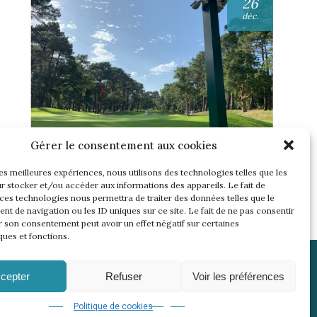
26
déc.
Gérer le consentement aux cookies
UNE SEMAINE… TOUS LES GOLFS
WININONE !
les meilleures expériences, nous utilisons des technologies telles que les
r stocker et/ou accéder aux informations des appareils. Le fait de
Lire l'article
 ces technologies nous permettra de traiter des données telles que le
t de navigation ou les ID uniques sur ce site. Le fait de ne pas consentir
r son consentement peut avoir un effet négatif sur certaines
ques et fonctions.
cepter
Refuser
Voir les préférences
Politique de cookies
 WininCup
© 2026 | 18 events