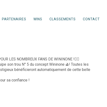
PARTENAIRES
WINS
CLASSEMENTS
CONTACT
UR LES NOMBREUX FANS DE WININONE !🏌️‍♀️
uipe son trou N° 5 du concept Wininone ⛳️! Toutes les
stigieux bénéficieront automatiquement de cette belle
our sa confiance !