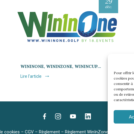
29
déc.
WININONE, WININZONE, WININCUP…
Pour offrir 
Lire l'article
cookies pou
consentir à
comportemen
ou de retire
caractéristi
Ac
de cookies
–
CGV
–
Règlement
–
Règlement WinInZone
–
Règlement