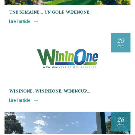
UNE SEMAINE… UN GOLF WININONE !
Lire l'article
29
déc.
WININONE, WININZONE, WININCUP…
Lire l'article
26
déc.