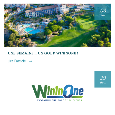
03
janv.
UNE SEMAINE… UN GOLF WININONE !
Lire l'article
29
déc.