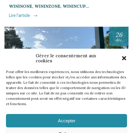
WININONE, WININZONE, WININCUP…
Lire l'article
26
déc.
Gérer le consentement aux
cookies
Pour offrir les meilleures expériences, nous utilisons des technologies
telles que les cookies pour stocker et/ou accéder aux informations des
appareils. Le fait de consentir à ces technologies nous permettra de
UNE SEMAINE… TOUS LES GOLFS WININONE !
traiter des données telles que le comportement de navigation ou les ID
uniques sur ce site. Le fait de ne pas consentir ou de retirer son
Lire l'article
consentement peut avoir un effet négatif sur certaines caractéristiques
et fonctions.
Accepter