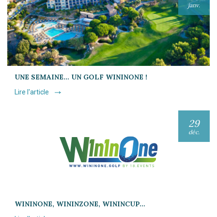
janv.
UNE SEMAINE… UN GOLF WININONE !
Lire l'article
29
déc.
WININONE, WININZONE, WININCUP…