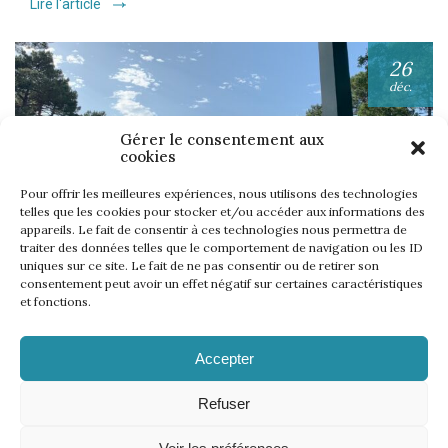
Lire l'article
26
déc.
Gérer le consentement aux
cookies
Pour offrir les meilleures expériences, nous utilisons des technologies
telles que les cookies pour stocker et/ou accéder aux informations des
appareils. Le fait de consentir à ces technologies nous permettra de
UNE SEMAINE… TOUS LES GOLFS WININONE !
traiter des données telles que le comportement de navigation ou les ID
uniques sur ce site. Le fait de ne pas consentir ou de retirer son
Lire l'article
consentement peut avoir un effet négatif sur certaines caractéristiques
et fonctions.
Accepter
Refuser