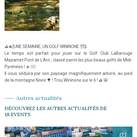
⛳️🔥[UNE SEMAINE, UN GOLF WININONE !]🥰
Le temps est parfait pour jouer sur le Golf Club LaBarouge
Mazamet Pont de L’Arn , classé parmi les plus beaux golfs de Midi-
Pyrénées ! ☀️ 🏌️‍♀️
Il vous séduira par son paysage magnifiquement arboré, au pied
de la montagne Noire 🌳 ! Trou Wininone sur le 6 ! ⛳️ 🤩
Autres actualités
DÉCOUVREZ LES AUTRES ACTUALITÉS DE
18.EVENTS
03