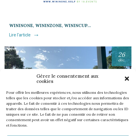
WININONE, WININZONE, WININCUP…
Lire l'article
26
déc.
Gérer le consentement aux
cookies
Pour offrir les meilleures expériences, nous utilisons des technologies
telles que les cookies pour stocker et/ou accéder aux informations des
appareils. Le fait de consentir à ces technologies nous permettra de
UNE SEMAINE… TOUS LES GOLFS WININONE !
traiter des données telles que le comportement de navigation ou les ID
uniques sur ce site. Le fait de ne pas consentir ou de retirer son
Lire l'article
consentement peut avoir un effet négatif sur certaines caractéristiques
et fonctions.