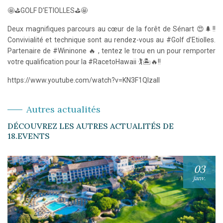
🤩⛳GOLF D’ETIOLLES⛳🤩
Deux magnifiques parcours au cœur de la forêt de Sénart 😍🌲!!
Convivialité et technique sont au rendez-vous au #Golf d’Etiolles.
Partenaire de #Wininone 🔥 , tentez le trou en un pour remporter
votre qualification pour la #RacetoHawaii 🏌️🏝🔥!!
https://www.youtube.com/watch?v=KN3F1QlzalI
Autres actualités
DÉCOUVREZ LES AUTRES ACTUALITÉS DE
18.EVENTS
03
janv.