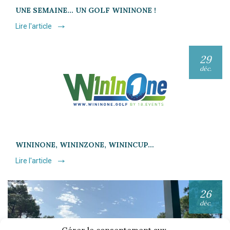
UNE SEMAINE… UN GOLF WININONE !
Lire l'article
29
déc.
WININONE, WININZONE, WININCUP…
Lire l'article
26
déc.