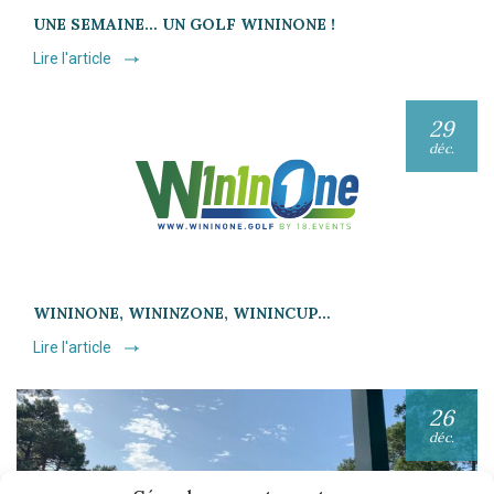
UNE SEMAINE… UN GOLF WININONE !
Lire l'article
29
déc.
WININONE, WININZONE, WININCUP…
Lire l'article
26
déc.