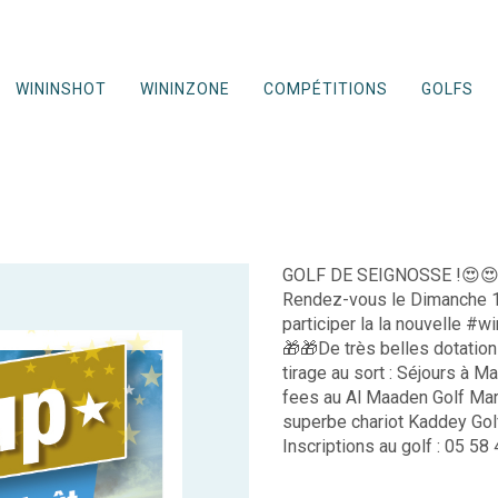
WININSHOT
WININZONE
COMPÉTITIONS
GOLFS
GOLF DE SEIGNOSSE !😍
Rendez-vous le Dimanche 14
participer la la nouvelle #w
🎁🎁De très belles dotation
tirage au sort : Séjours à 
fees au Al Maaden Golf Marr
superbe chariot Kaddey Go
Inscriptions au golf : 05 58