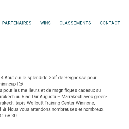
PARTENAIRES
WINS
CLASSEMENTS
CONTACT

 Août sur le splendide Golf de Seignosse pour
ininincup !😍
s pour les meilleurs et de magnifiques cadeaux au
Marrakech au Riad Dar Augusta – Marrakech avec green-
akech, tapis Wellputt Training Center Wininone,
lf ⛳️ Nous vous attendons nombreuses et nombreux.
 41 68 30.