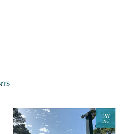
NTS
26
déc.