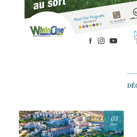
DÉ
03
janv.