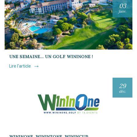
03
janv.
UNE SEMAINE… UN GOLF WININONE !
Lire l'article
29
déc.
WININONE, WININZONE, WININCUP…