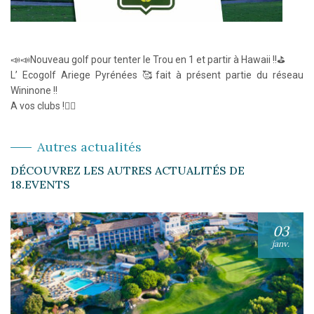
📣📣Nouveau golf pour tenter le Trou en 1 et partir à Hawaii !!⛳️
L’ Ecogolf Ariege Pyrénées 🥰fait à présent partie du réseau
Wininone !!
A vos clubs !🏌️‍♂️
Autres actualités
DÉCOUVREZ LES AUTRES ACTUALITÉS DE
18.EVENTS
03
janv.