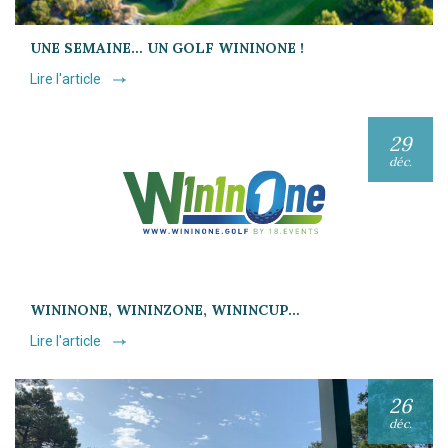
UNE SEMAINE… UN GOLF WININONE !
Lire l'article
29
déc.
WININONE, WININZONE, WININCUP…
Lire l'article
26
déc.