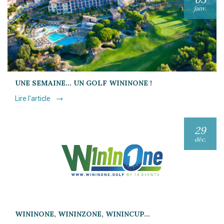
janv.
UNE SEMAINE… UN GOLF WININONE !
Lire l'article
29
déc.
WININONE, WININZONE, WININCUP…