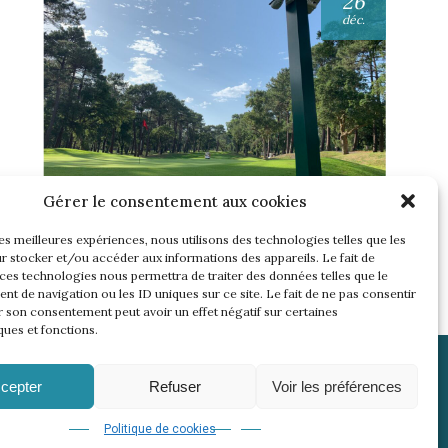
26
déc.
Gérer le consentement aux cookies
UNE SEMAINE… TOUS LES GOLFS
WININONE !
les meilleures expériences, nous utilisons des technologies telles que les
r stocker et/ou accéder aux informations des appareils. Le fait de
Lire l'article
 ces technologies nous permettra de traiter des données telles que le
t de navigation ou les ID uniques sur ce site. Le fait de ne pas consentir
r son consentement peut avoir un effet négatif sur certaines
ques et fonctions.
cepter
Refuser
Voir les préférences
Politique de cookies
 WininCup
© 2026 | 18 events