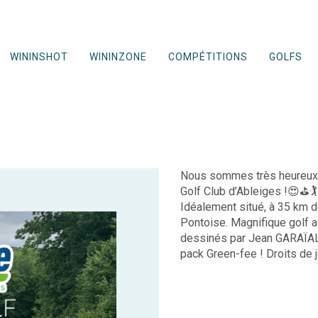
WININSHOT
WININZONE
COMPÉTITIONS
GOLFS
Nous sommes très heureux d
Golf Club d’Ableiges !😍⛳️🏌️
Idéalement situé, à 35 km d
Pontoise. Magnifique golf 
dessinés par Jean GARAÏAL
pack Green-fee ! Droits de 