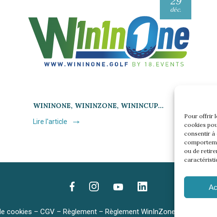
29
déc.
WININONE, WININZONE, WININCUP…
Pour offrir 
Lire l'article
cookies pou
consentir à
comportemen
ou de retire
caractéristi
Ac
de cookies
–
CGV
–
Règlement
–
Règlement WinInZone
–
Règlement