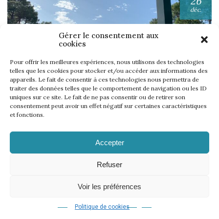
26
déc.
Gérer le consentement aux
cookies
Pour offrir les meilleures expériences, nous utilisons des technologies
telles que les cookies pour stocker et/ou accéder aux informations des
appareils. Le fait de consentir à ces technologies nous permettra de
UNE SEMAINE… TOUS LES GOLFS WININONE !
traiter des données telles que le comportement de navigation ou les ID
uniques sur ce site. Le fait de ne pas consentir ou de retirer son
Lire l'article
consentement peut avoir un effet négatif sur certaines caractéristiques
et fonctions.
Accepter
Refuser
Voir les préférences
Mentions légales
Politique de cookies
CGV
Règlement
–
–
–
–
Règlement WinInZone
Règlement WininCup
–
© 2026 | 18 events
Politique de cookies