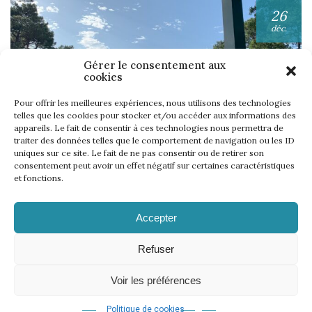
26
déc.
Gérer le consentement aux
cookies
Pour offrir les meilleures expériences, nous utilisons des technologies
telles que les cookies pour stocker et/ou accéder aux informations des
appareils. Le fait de consentir à ces technologies nous permettra de
UNE SEMAINE… TOUS LES GOLFS WININONE !
traiter des données telles que le comportement de navigation ou les ID
uniques sur ce site. Le fait de ne pas consentir ou de retirer son
Lire l'article
consentement peut avoir un effet négatif sur certaines caractéristiques
et fonctions.
Accepter
Refuser
Voir les préférences
Mentions légales
Politique de cookies
CGV
Règlement
–
–
–
–
Règlement WinInZone
Règlement WininCup
–
© 2026 | 18 events
Politique de cookies