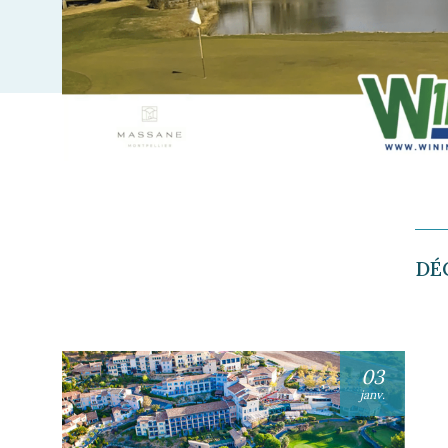
DÉ
03
janv.