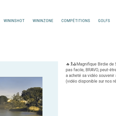
WININSHOT
WININZONE
COMPÉTITIONS
GOLFS
🔥🏌️⛳️Magnifique Birdie d
pas facile, BRAVO, peut-êtr
a acheté sa vidéo souvenir s
(vidéo disponible sur nos r