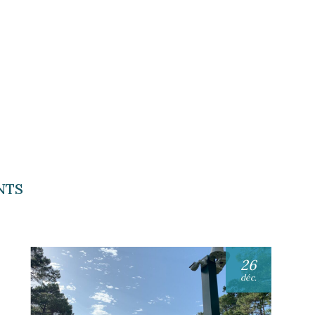
NTS
26
déc.