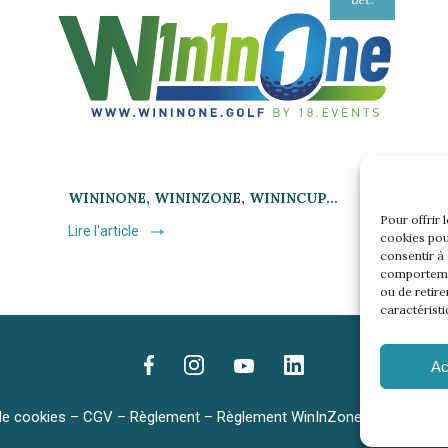
WININONE, WININZONE, WININCUP…
Pour offrir 
Lire l'article
cookies pou
consentir à
comportemen
ou de retire
caractéristi
Ac
de cookies
–
CGV
–
Règlement
–
Règlement WinInZone
–
Règlement