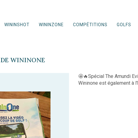
WININSHOT
WININZONE
COMPÉTITIONS
GOLFS
E DE WININONE
🤩🔥Spécial The Amundi Evi
Wininone est également à l’ho