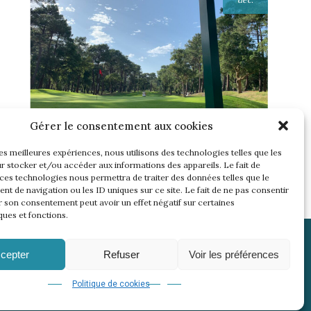
Gérer le consentement aux cookies
UNE SEMAINE… TOUS LES GOLFS
WININONE !
les meilleures expériences, nous utilisons des technologies telles que les
r stocker et/ou accéder aux informations des appareils. Le fait de
Lire l'article
 ces technologies nous permettra de traiter des données telles que le
t de navigation ou les ID uniques sur ce site. Le fait de ne pas consentir
r son consentement peut avoir un effet négatif sur certaines
ques et fonctions.
cepter
Refuser
Voir les préférences
Politique de cookies
 WininCup
© 2026 | 18 events