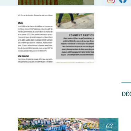
DÉ
03
janv.