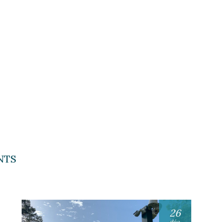
NTS
26
déc.