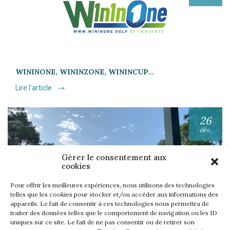
WININONE, WININZONE, WININCUP…
Lire l'article
26
déc.
Gérer le consentement aux
cookies
Pour offrir les meilleures expériences, nous utilisons des technologies
telles que les cookies pour stocker et/ou accéder aux informations des
appareils. Le fait de consentir à ces technologies nous permettra de
UNE SEMAINE… TOUS LES GOLFS WININONE !
traiter des données telles que le comportement de navigation ou les ID
Lire l'article
uniques sur ce site. Le fait de ne pas consentir ou de retirer son