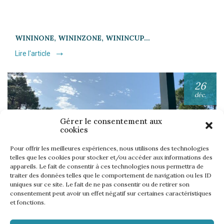
WININONE, WININZONE, WININCUP…
Lire l'article
26
déc.
Gérer le consentement aux
cookies
Pour offrir les meilleures expériences, nous utilisons des technologies
telles que les cookies pour stocker et/ou accéder aux informations des
appareils. Le fait de consentir à ces technologies nous permettra de
UNE SEMAINE… TOUS LES GOLFS WININONE !
traiter des données telles que le comportement de navigation ou les ID
uniques sur ce site. Le fait de ne pas consentir ou de retirer son
Lire l'article
consentement peut avoir un effet négatif sur certaines caractéristiques
et fonctions.