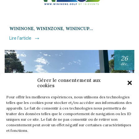
WININONE, WININZONE, WININCUP…
Lire l'article
26
déc.
Gérer le consentement aux
cookies
Pour offrir les meilleures expériences, nous utilisons des technologies
telles que les cookies pour stocker et/ou accéder aux informations des
appareils. Le fait de consentir à ces technologies nous permettra de
UNE SEMAINE… TOUS LES GOLFS WININONE !
traiter des données telles que le comportement de navigation ou les ID
uniques sur ce site. Le fait de ne pas consentir ou de retirer son
Lire l'article
consentement peut avoir un effet négatif sur certaines caractéristiques
et fonctions.