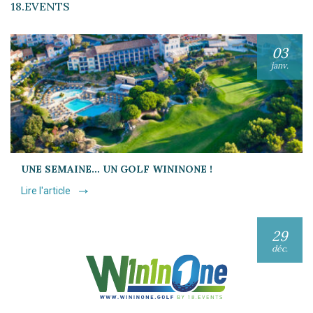
18.EVENTS
03
janv.
UNE SEMAINE… UN GOLF WININONE !
Lire l'article
29
déc.