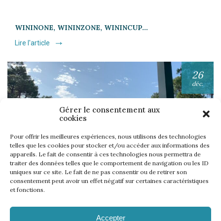
WININONE, WININZONE, WININCUP…
Lire l'article
26
déc.
Gérer le consentement aux
cookies
Pour offrir les meilleures expériences, nous utilisons des technologies
telles que les cookies pour stocker et/ou accéder aux informations des
appareils. Le fait de consentir à ces technologies nous permettra de
UNE SEMAINE… TOUS LES GOLFS WININONE !
traiter des données telles que le comportement de navigation ou les ID
uniques sur ce site. Le fait de ne pas consentir ou de retirer son
Lire l'article
consentement peut avoir un effet négatif sur certaines caractéristiques
et fonctions.
Accepter