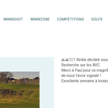
WININSHOT
WININZONE
COMPÉTITIONS
GOLFS
🙏⛳️🏌️‍♀️1 Birdie déclaré s
Recherche sur les AVC.
Merci à Paul pour ce magni
de nous l’avoir signalé !
Excellente semaine à toutes