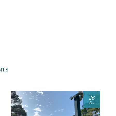
NTS
26
déc.