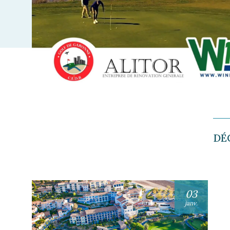
DÉ
03
janv.