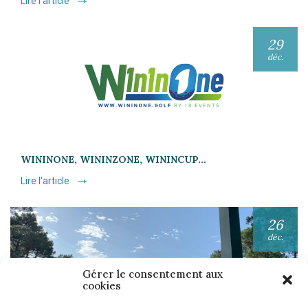
Lire l'article
29
déc.
WININONE, WININZONE, WININCUP…
Lire l'article
26
déc.
Gérer le consentement aux
cookies