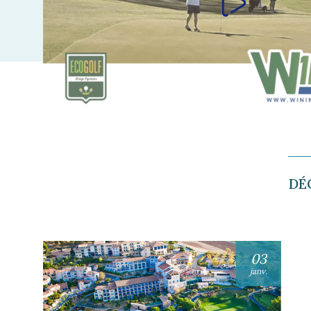
DÉ
03
janv.