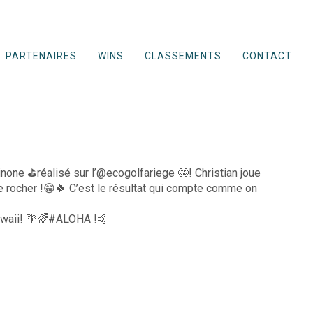
PARTENAIRES
WINS
CLASSEMENTS
CONTACT
ne ⛳️réalisé sur l’@ecogolfariege 🤩! Christian joue
e rocher !😁🍀 C’est le résultat qui compte comme on
awaii! 🌴🌈#ALOHA !🤙