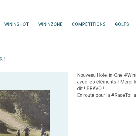
WININSHOT
WININZONE
COMPÉTITIONS
GOLFS
 !
Nouveau Hole-in-One #Winino
avec les éléments ! Merci l
dit ! BRAVO !
En route pour la #RaceToH