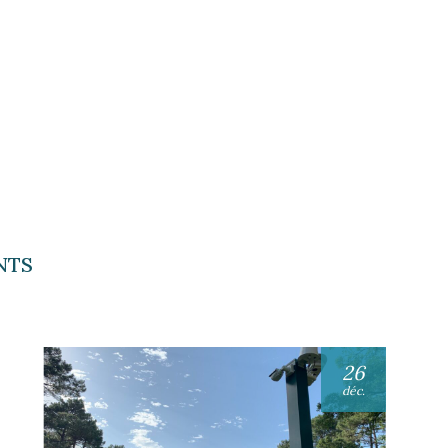
NTS
26
déc.