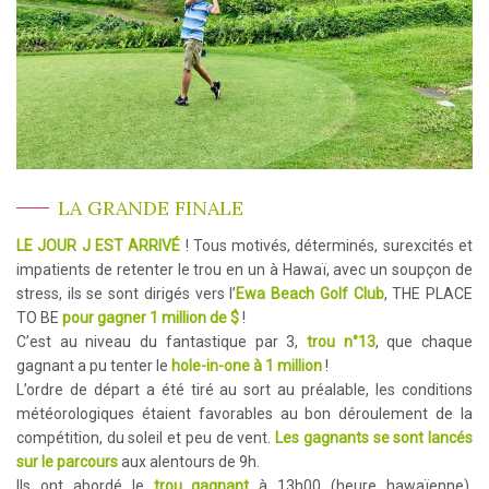
LA GRANDE FINALE
LE JOUR J EST ARRIVÉ
! Tous motivés, déterminés, surexcités et
impatients de retenter le trou en un à Hawaï, avec un soupçon de
stress, ils se sont dirigés vers l’
Ewa Beach Golf Club
, THE PLACE
TO BE
pour gagner 1 million de $
!
C’est au niveau du fantastique par 3,
trou n°13
, que chaque
gagnant a pu tenter le
hole-in-one à 1 million
!
L’ordre de départ a été tiré au sort au préalable, les conditions
météorologiques étaient favorables au bon déroulement de la
compétition, du soleil et peu de vent.
Les gagnants se sont lancés
sur le parcours
aux alentours de 9h.
Ils ont abordé le
trou gagnant
à 13h00 (heure hawaïenne),