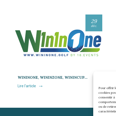
29
déc.
WININONE, WININZONE, WININCUP…
Lire l'article
Pour offrir 
cookies pou
consentir à
comportemen
ou de retire
caractéristi