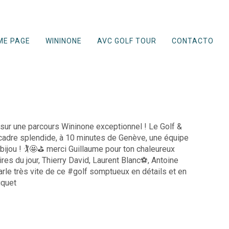
ME PAGE
WININONE
AVC GOLF TOUR
CONTACTO
f sur une parcours Wininone exceptionnel ! Le Golf &
cadre splendide, à 10 minutes de Genève, une équipe
bijou ! 🏌🤩⛳️ merci Guillaume pour ton chaleureux
ires du jour, Thierry David, Laurent Blanc⚽️, Antoine
le très vite de ce #golf somptueux en détails et en
uquet