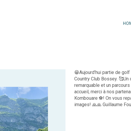
HO
😁Aujourd’hui partie de gol
Country Club Bossey. 🥰Un 
remarquable et un parcours 
accueil, merci à nos partena
Kombouare ⚽️! On vous repar
images! 🙏🙏 Guillaume Fo