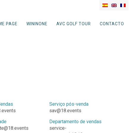
ME PAGE
WININONE
AVC GOLF TOUR
CONTACTO
Vendas
Serviço pós-venda
.events
sav@18.events
ade
Departamento de vendas
ite@18.events
service-