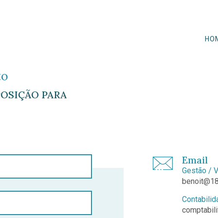
HO
to
SPOSIÇÃO PARA
Email
Gestão / 
benoit@18
Contabilid
comptabil