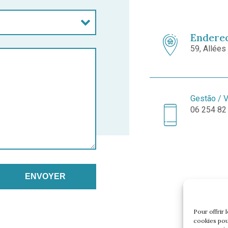
Endere
59, Allées
Gestão / 
06 254 82
Pour offrir 
cookies pou