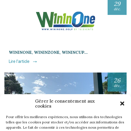
29
déc.
WININONE, WININZONE, WININCUP…
Lire l'article
26
déc.
Gérer le consentement aux
cookies
Pour offrir les meilleures expériences, nous utilisons des technologies
telles que les cookies pour stocker et/ou accéder aux informations des
appareils. Le fait de consentir à ces technologies nous permettra de
UNE SEMAINE… TOUS LES GOLFS WININONE !