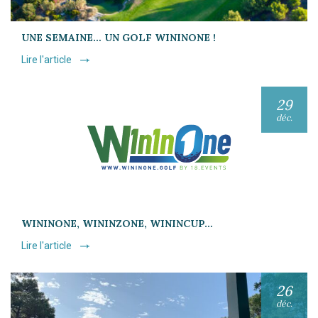
UNE SEMAINE… UN GOLF WININONE !
Lire l'article
29
déc.
WININONE, WININZONE, WININCUP…
Lire l'article
26
déc.