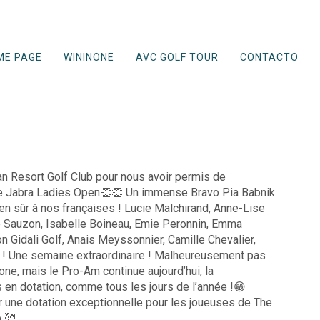
ME PAGE
WININONE
AVC GOLF TOUR
CONTACTO
ian Resort Golf Club pour nous avoir permis de
ue Jabra Ladies Open👏👏 Un immense Bravo Pia Babnik
ien sûr à nos françaises ! Lucie Malchirand, Anne-Lise
he Sauzon, Isabelle Boineau, Emie Peronnin, Emma
n Gidali Golf, Anais Meyssonnier, Camille Chevalier,
! Une semaine extraordinaire ! Malheureusement pas
one, mais le Pro-Am continue aujourd’hui, la
en dotation, comme tous les jours de l’année !😁
r une dotation exceptionnelle pour les joueuses de The
 🥰