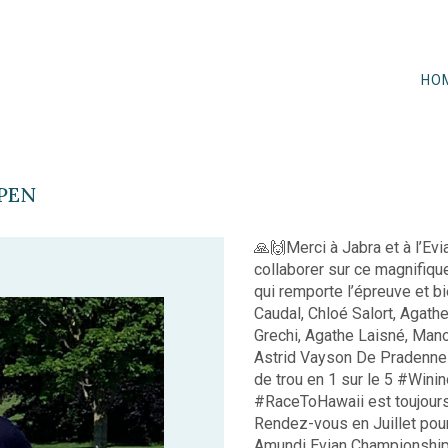
HO
OPEN
🙏🙌Merci à Jabra et à l’Ev
collaborer sur ce magnifiq
qui remporte l’épreuve et b
Caudal, Chloé Salort, Agat
Grechi, Agathe Laisné, Mano
Astrid Vayson De Pradenne 
de trou en 1 sur le 5 #Winin
#RaceToHawaii est toujours 
Rendez-vous en Juillet pou
Amundi Evian Championship