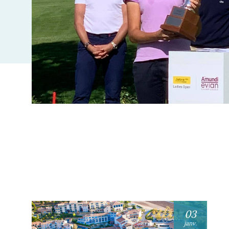
03
janv.