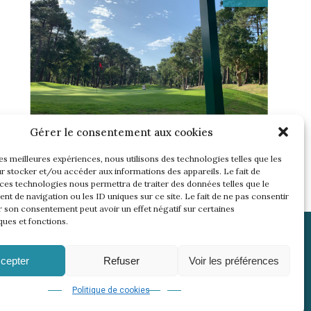
UNE SEMAINE… TOUS LES GOLFS
Gérer le consentement aux cookies
WININONE !
les meilleures expériences, nous utilisons des technologies telles que les
Lire l'article
r stocker et/ou accéder aux informations des appareils. Le fait de
 ces technologies nous permettra de traiter des données telles que le
t de navigation ou les ID uniques sur ce site. Le fait de ne pas consentir
r son consentement peut avoir un effet négatif sur certaines
ques et fonctions.
cepter
Refuser
Voir les préférences
Politique de cookies