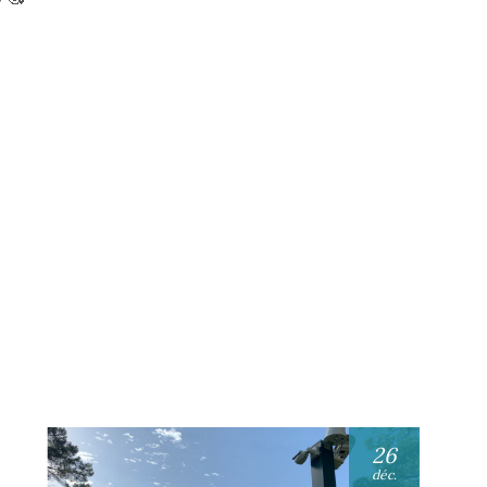
26
déc.