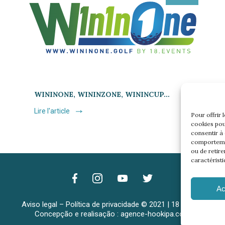
WININONE, WININZONE, WININCUP…
Lire l'article
Pour offrir 
cookies pou
consentir à
comportemen
ou de retire
caractéristi
Ac
Aviso legal
–
Política de privacidade
© 2021 | 18 events
Concepção e realisação :
agence-hookipa.com