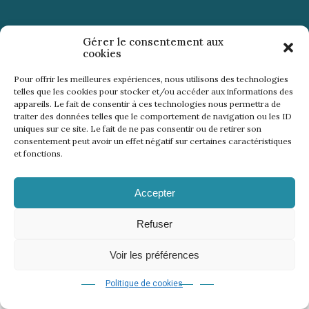
Gérer le consentement aux
cookies
Mentions légales
Politique de cookies
CGV
Règlement
–
–
–
–
Pour offrir les meilleures expériences, nous utilisons des technologies
Règlement WinInZone
Règlement WininCup
–
© 2026 | 18 events
telles que les cookies pour stocker et/ou accéder aux informations des
appareils. Le fait de consentir à ces technologies nous permettra de
traiter des données telles que le comportement de navigation ou les ID
uniques sur ce site. Le fait de ne pas consentir ou de retirer son
consentement peut avoir un effet négatif sur certaines caractéristiques
et fonctions.
Accepter
Refuser
Voir les préférences
Politique de cookies