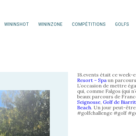
WININSHOT
WININZONE
COMPÉTITIONS
GOLFS
18.events était ce week-
Resort – Spa
un parcour
L’occasion de mettre ég
qui, comme Falgos (qui n
beaux parcours de Franc
Seignosse
,
Golf de Biarri
Beach
. Un jour peut-être
#golfchallenge #golf #g