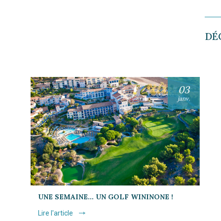
DÉ
03
janv.
UNE SEMAINE… UN GOLF WININONE !
Lire l'article