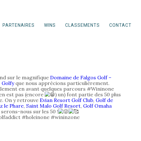
PARTENAIRES
WINS
CLASSEMENTS
CONTACT
end sur le magnifique
Domaine de Falgos Golf –
s
Golfy
que nous apprécions particulièrement.
alement en avant quelques parcours #Wininone
’en est pas (encore
) un) font partie des 50 plus
e. On y retrouve
Evian Resort Golf Club
,
Golf de
tz le Phare
,
Saint Malo Golf Resort
,
Golf Omaha
 serons-nous sur les 50 !
olfaddict #holeinone #wininzone