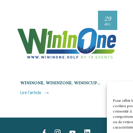
29
déc.
WININONE, WININZONE, WININCUP…
Lire l'article
Pour offrir 
cookies pou
consentir à
comportemen
ou de retire
caractéristi