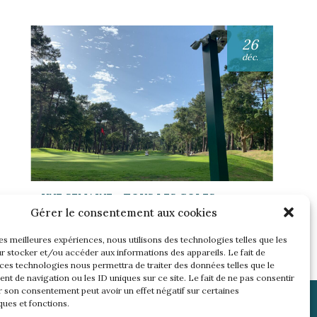
26
déc.
UNE SEMAINE… TOUS LES GOLFS
WININONE !
Gérer le consentement aux cookies
Lire l'article
les meilleures expériences, nous utilisons des technologies telles que les
r stocker et/ou accéder aux informations des appareils. Le fait de
 ces technologies nous permettra de traiter des données telles que le
t de navigation ou les ID uniques sur ce site. Le fait de ne pas consentir
r son consentement peut avoir un effet négatif sur certaines
ques et fonctions.