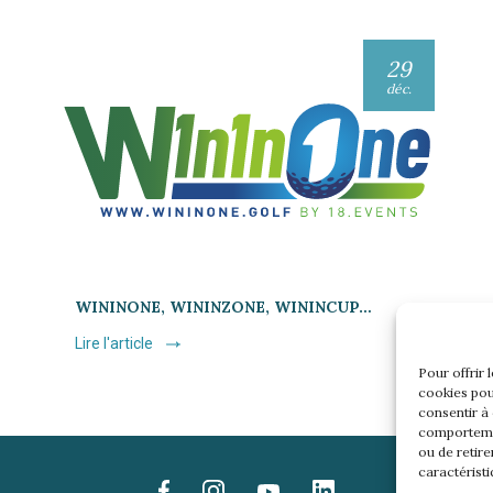
29
déc.
WININONE, WININZONE, WININCUP…
Lire l'article
Pour offrir 
cookies pou
consentir à
comportemen
ou de retire
caractéristi