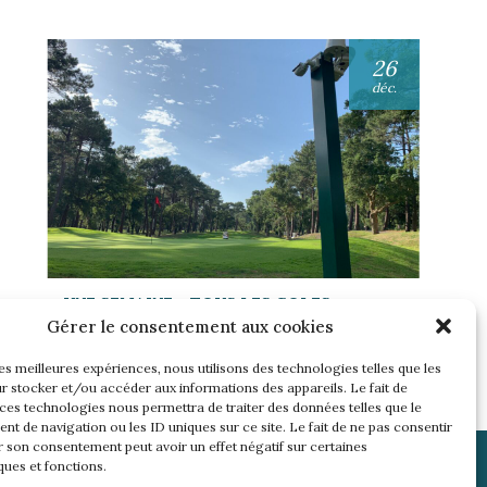
26
déc.
UNE SEMAINE… TOUS LES GOLFS
WININONE !
Gérer le consentement aux cookies
Lire l'article
les meilleures expériences, nous utilisons des technologies telles que les
r stocker et/ou accéder aux informations des appareils. Le fait de
 ces technologies nous permettra de traiter des données telles que le
t de navigation ou les ID uniques sur ce site. Le fait de ne pas consentir
r son consentement peut avoir un effet négatif sur certaines
ques et fonctions.