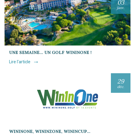
03
janv.
UNE SEMAINE… UN GOLF WININONE !
Lire l'article
29
déc.
WININONE, WININZONE, WININCUP…