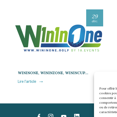
29
déc.
WININONE, WININZONE, WININCUP…
Lire l'article
Pour offrir 
cookies pou
consentir à
comportemen
ou de retire
caractéristi