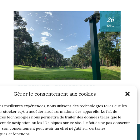
26
déc.
UNE SEMAINE… TOUS LES GOLFS
WININONE !
Gérer le consentement aux cookies
Lire l'article
les meilleures expériences, nous utilisons des technologies telles que les
r stocker et/ou accéder aux informations des appareils. Le fait de
 ces technologies nous permettra de traiter des données telles que le
t de navigation ou les ID uniques sur ce site. Le fait de ne pas consentir
r son consentement peut avoir un effet négatif sur certaines
ques et fonctions.