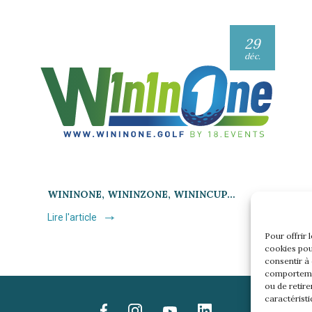
29
déc.
WININONE, WININZONE, WININCUP…
Lire l'article
Pour offrir 
cookies pou
consentir à
comportemen
ou de retire
caractéristi