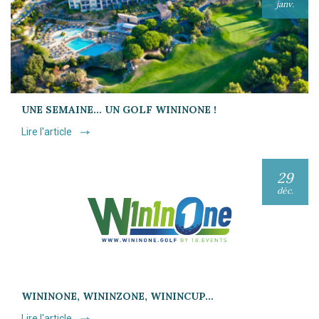
janv.
UNE SEMAINE… UN GOLF WININONE !
Lire l'article
29
déc.
WININONE, WININZONE, WININCUP…
Lire l'article