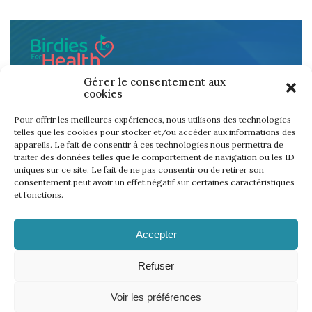
BIRDIES FOR HEALTH
Gérer le consentement aux
cookies
18.events promete doar 1€ para a Fundação para cada
Birdie declarado e verificado pelas câmeras Wininone!
Pour offrir les meilleures expériences, nous utilisons des technologies
telles que les cookies pour stocker et/ou accéder aux informations des
Aos seus clubes … joguem por uma boa causa !
appareils. Le fait de consentir à ces technologies nous permettra de
traiter des données telles que le comportement de navigation ou les ID
ALBATROS SUR L'AVC
uniques sur ce site. Le fait de ne pas consentir ou de retirer son
consentement peut avoir un effet négatif sur certaines caractéristiques
et fonctions.
Accepter
Refuser
Voir les préférences
Aviso legal
Política de privacidade
–
© 2021 | 18 events