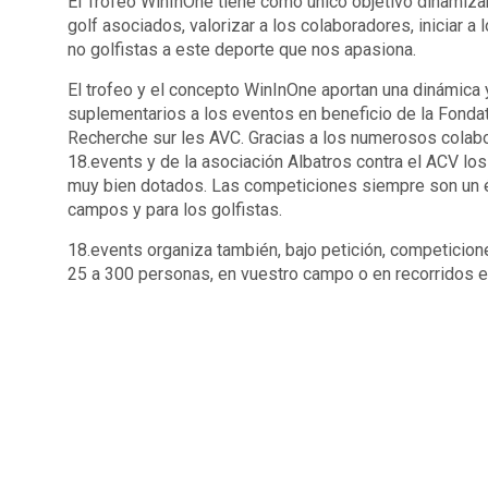
El Trofeo WinInOne tiene como único objetivo dinamiz
golf asociados, valorizar a los colaboradores, iniciar 
no golfistas a este deporte que nos apasiona.
El trofeo y el concepto WinInOne aportan una dinámica 
suplementarios a los eventos en beneficio de la Fondat
Recherche sur les AVC. Gracias a los numerosos colab
18.events y de la asociación Albatros contra el ACV lo
muy bien dotados. Las competiciones siempre son un é
campos y para los golfistas.
18.events organiza también, bajo petición, competicion
25 a 300 personas, en vuestro campo o en recorridos 