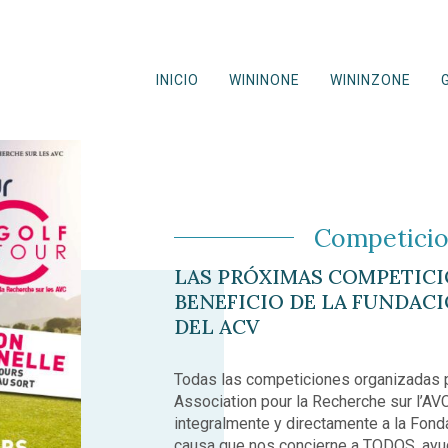
INICIO
WININONE
WININZONE
Competici
LAS PRÓXIMAS COMPETIC
BENEFICIO DE LA FUNDAC
DEL ACV
Todas las competiciones organizadas p
Association pour la Recherche sur l’AV
integralmente y directamente a la Fond
causa que nos concierne a TODOS, ayud