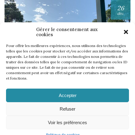
26
déc.
Gérer le consentement aux
cookies
Pour offrir les meilleures expériences, nous utilisons des technologies
telles que les cookies pour stocker et/ou accéder aux informations des
appareils. Le fait de consentir à ces technologies nous permettra de
UNE SEMAINE… TOUS LES GOLFS WININONE !
traiter des données telles que le comportement de navigation ou les ID
uniques sur ce site. Le fait de ne pas consentir ou de retirer son
Lire l'article
consentement peut avoir un effet négatif sur certaines caractéristiques
et fonctions.
Accepter
Refuser
Voir les préférences
Mentions légales
Politique de cookies
CGV
Règlement
–
–
–
–
Règlement WinInZone
Règlement WininCup
–
© 2026 | 18 events