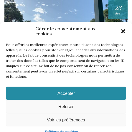
26
déc.
Gérer le consentement aux
cookies
Pour offrir les meilleures expériences, nous utilisons des technologies
telles que les cookies pour stocker et/ou accéder aux informations des
appareils. Le fait de consentir à ces technologies nous permettra de
UNE SEMAINE… TOUS LES GOLFS WININONE !
traiter des données telles que le comportement de navigation ou les ID
uniques sur ce site. Le fait de ne pas consentir ou de retirer son
Lire l'article
consentement peut avoir un effet négatif sur certaines caractéristiques
et fonctions.
Accepter
Refuser
Voir les préférences
Mentions légales
Politique de cookies
CGV
Règlement
–
–
–
–
Règlement WinInZone
Règlement WininCup
–
© 2026 | 18 events