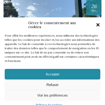
26
déc.
Gérer le consentement aux
cookies
Pour offrir les meilleures expériences, nous utilisons des technologies
telles que les cookies pour stocker et/ou accéder aux informations des
appareils. Le fait de consentir à ces technologies nous permettra de
UNE SEMAINE… TOUS LES GOLFS WININONE !
traiter des données telles que le comportement de navigation ou les ID
uniques sur ce site. Le fait de ne pas consentir ou de retirer son
Lire l'article
consentement peut avoir un effet négatif sur certaines caractéristiques
et fonctions.
Accepter
Refuser
Voir les préférences
Mentions légales
Politique de cookies
CGV
Règlement
–
–
–
–
Règlement WinInZone
Règlement WininCup
–
© 2026 | 18 events