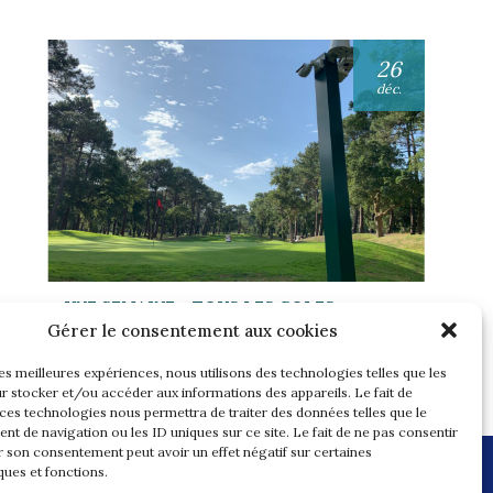
26
déc.
UNE SEMAINE… TOUS LES GOLFS
WININONE !
Gérer le consentement aux cookies
Lire l'article
les meilleures expériences, nous utilisons des technologies telles que les
r stocker et/ou accéder aux informations des appareils. Le fait de
 ces technologies nous permettra de traiter des données telles que le
t de navigation ou les ID uniques sur ce site. Le fait de ne pas consentir
r son consentement peut avoir un effet négatif sur certaines
ques et fonctions.