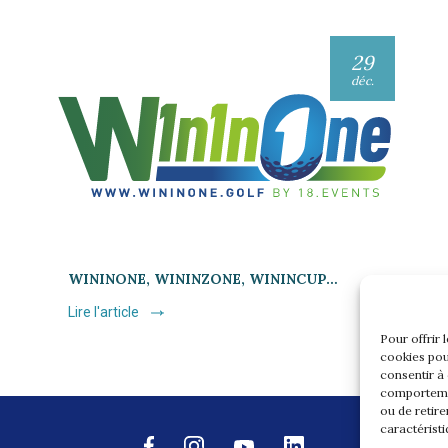
29
déc.
WININONE, WININZONE, WININCUP…
Lire l'article
Pour offrir 
cookies pou
consentir à
comportemen
ou de retire
caractéristi