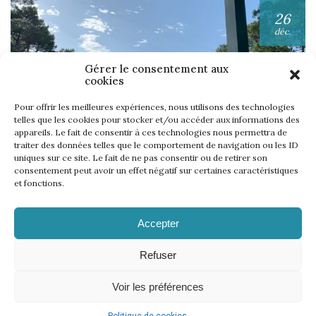
26
déc.
Gérer le consentement aux
cookies
Pour offrir les meilleures expériences, nous utilisons des technologies
telles que les cookies pour stocker et/ou accéder aux informations des
appareils. Le fait de consentir à ces technologies nous permettra de
UNE SEMAINE… TOUS LES GOLFS WININONE !
traiter des données telles que le comportement de navigation ou les ID
uniques sur ce site. Le fait de ne pas consentir ou de retirer son
Lire l'article
consentement peut avoir un effet négatif sur certaines caractéristiques
et fonctions.
Accepter
Refuser
Voir les préférences
Mentions légales
Politique de cookies
CGV
Règlement
–
–
–
–
Règlement WinInZone
Règlement WininCup
–
© 2026 | 18 events